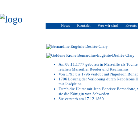
News
Kontakt
Wer wir sind
Events
Bernardine-Eugénie-Désirée Clary
Am 08.11.1777 geboren in Marseille als Tochte
reichen Marseiller Reeder und Kaufmanns
Von 1795 bis 1796 verlobt mit Napoleon Bonap
1796 Lösung der Verlobung durch Napoleons H
mit Joséphine
Durch die Heirat mit Jean-Baptiste Bernadotte,
sie die Königin von Schweden.
Sie verstarb am 17.12.1860